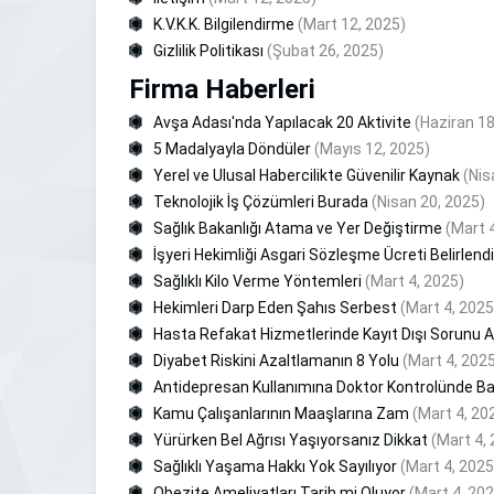
K.V.K.K. Bilgilendirme
(Mart 12, 2025)
Gizlilik Politikası
(Şubat 26, 2025)
Firma Haberleri
Avşa Adası'nda Yapılacak 20 Aktivite
(Haziran 18
5 Madalyayla Döndüler
(Mayıs 12, 2025)
Yerel ve Ulusal Habercilikte Güvenilir Kaynak
(Nis
Teknolojik İş Çözümleri Burada
(Nisan 20, 2025)
Sağlık Bakanlığı Atama ve Yer Değiştirme
(Mart 
İşyeri Hekimliği Asgari Sözleşme Ücreti Belirlendi
Sağlıklı Kilo Verme Yöntemleri
(Mart 4, 2025)
Hekimleri Darp Eden Şahıs Serbest
(Mart 4, 2025
Hasta Refakat Hizmetlerinde Kayıt Dışı Sorunu A
Diyabet Riskini Azaltlamanın 8 Yolu
(Mart 4, 202
Antidepresan Kullanımına Doktor Kontrolünde B
Kamu Çalışanlarının Maaşlarına Zam
(Mart 4, 20
Yürürken Bel Ağrısı Yaşıyorsanız Dikkat
(Mart 4,
Sağlıklı Yaşama Hakkı Yok Sayılıyor
(Mart 4, 2025
Obezite Ameliyatları Tarih mi Oluyor
(Mart 4, 20