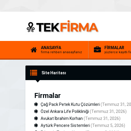
ANASAYFA
FİRMALAR
firma rehberi anasayfanız
yüzlerce kayıtlı f
Site Haritası
Firmalar
Çağ Pack Petek Kutu Çözümleri
(Temmuz 31, 20
Özel Ankara Life Polikliniği
(Temmuz 31, 2026)
Avukat İbrahim Korhan
(Temmuz 31, 2026)
Aytürk Pencere Sistemleri
(Temmuz 5, 2026)