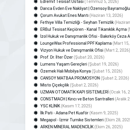
Edremit Tesisat Ustası
(Temmuz 5, 2026)
Darıca Evden Eve Nakliyat | Özensoy Bayramoğlu
Çorum Avukat Enes Mantı
(Haziran 13, 2026)
Fethiye Villa Temizliği - Seyhan Temizlik
(Haziran
ERBul Tesisat Keçiören - Kanal Tıkanıklık Açma
(
İzol Hukuk ve Danışmanlık Ofisi - Bakırköy Ceza 
LoungeWax Professional PPF Kaplama
(Mart 15,
Vizyon Hukuk ve Danışmanlık Ofisi
(Mart 2, 2026
Prof. Dr. İlter Özer
(Şubat 20, 2026)
Lumens Yaşam Gereçleri
(Şubat 19, 2026)
Özemek Halı Mobilya Konya
(Şubat 15, 2026)
CANSOY MATBAA PROMOSYON
(Şubat 2, 2026)
Misto Çiçekçilik
(Şubat 2, 2026)
UZMAN OTOMATİK KAPI SİSTEMLERİ
(Ocak 16, 
CONSTMACH | Kırıcı ve Beton Santralleri
(Aralık 
YSC KLİNİK
(Kasım 17, 2025)
İlk Pati - Adana Pet Kuaför
(Kasım 9, 2025)
Megapol - İzmir Turnike Sistemleri
(Ekim 28, 202
ARKEN MİNERAL MADENCİLİK
(Ekim 26, 2025)