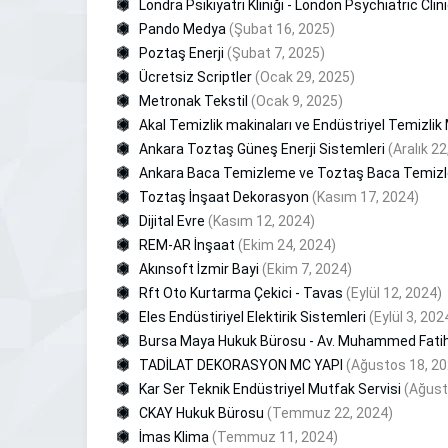
Londra Psikiyatri Kliniği - London Psychiatric Clin
Pando Medya
(Şubat 16, 2025)
Poztaş Enerji
(Şubat 7, 2025)
Ücretsiz Scriptler
(Ocak 29, 2025)
Metronak Tekstil
(Ocak 9, 2025)
Akal Temizlik makinaları ve Endüstriyel Temizlik
Ankara Toztaş Güneş Enerji Sistemleri
(Aralık 22
Ankara Baca Temizleme ve Toztaş Baca Temiz
Toztaş İnşaat Dekorasyon
(Kasım 17, 2024)
Dijital Evre
(Kasım 12, 2024)
REM-AR İnşaat
(Ekim 24, 2024)
Akınsoft İzmir Bayi
(Ekim 7, 2024)
Rft Oto Kurtarma Çekici - Tavas
(Eylül 12, 2024)
Eles Endüstiriyel Elektirik Sistemleri
(Eylül 3, 202
Bursa Maya Hukuk Bürosu - Av. Muhammed Fati
TADİLAT DEKORASYON MC YAPI
(Ağustos 18, 20
Kar Ser Teknik Endüstriyel Mutfak Servisi
(Ağust
CKAY Hukuk Bürosu
(Temmuz 22, 2024)
İmas Klima
(Temmuz 11, 2024)