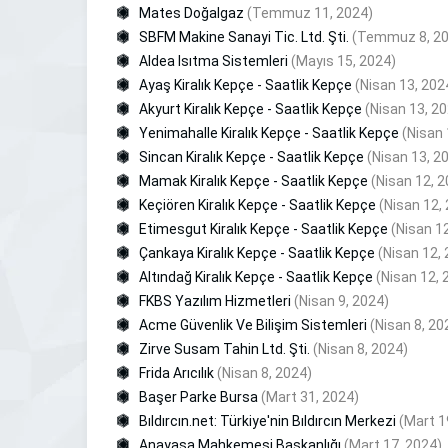
Mates Doğalgaz
(Temmuz 11, 2024)
SBFM Makine Sanayi Tic. Ltd. Şti.
(Temmuz 8, 20
Aldea Isıtma Sistemleri
(Mayıs 15, 2024)
Ayaş Kiralık Kepçe - Saatlik Kepçe
(Nisan 13, 202
Akyurt Kiralık Kepçe - Saatlik Kepçe
(Nisan 13, 2
Yenimahalle Kiralık Kepçe - Saatlik Kepçe
(Nisan 
Sincan Kiralık Kepçe - Saatlik Kepçe
(Nisan 13, 2
Mamak Kiralık Kepçe - Saatlik Kepçe
(Nisan 12, 
Keçiören Kiralık Kepçe - Saatlik Kepçe
(Nisan 12,
Etimesgut Kiralık Kepçe - Saatlik Kepçe
(Nisan 1
Çankaya Kiralık Kepçe - Saatlik Kepçe
(Nisan 12,
Altındağ Kiralık Kepçe - Saatlik Kepçe
(Nisan 12, 
FKBS Yazılım Hizmetleri
(Nisan 9, 2024)
Acme Güvenlik Ve Bilişim Sistemleri
(Nisan 8, 20
Zirve Susam Tahin Ltd. Şti.
(Nisan 8, 2024)
Frida Arıcılık
(Nisan 8, 2024)
Başer Parke Bursa
(Mart 31, 2024)
Bıldırcın.net: Türkiye'nin Bıldırcın Merkezi
(Mart 1
Anayasa Mahkemesi Başkanlığı
(Mart 17, 2024)