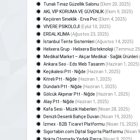
Tunalı Tınaz Güzellik Salonu
(Ekim 20, 2025)
AKL VİP KORUMA VE GÜVENLİK
(Ekim 9, 2025)
Keçiören Sineklik - Erva Pvc
(Ekim 4, 2025)
VİVERE PSİKOLOJİ
(Eylül 10, 2025)
ERDAL KLİMA
(Ağustos 23, 2025)
İstanbul Tente Sistemleri
(Ağustos 14, 2025)
Helixera Grup - Helixera Bioteknoloji
(Temmuz 25,
Medikal Market – Akçar Medikal - Sağlık Ürünleri
Ankara Seo - Eds Web Tasarım
(Haziran 1, 2025)
Keçikalesi Ptt - Niğde
(Haziran 1, 2025)
Kitreli Ptt - Niğde
(Haziran 1, 2025)
Dündarlı Ptt - Niğde
(Haziran 1, 2025)
Gölcük Akpınar Ptt - Niğde
(Haziran 1, 2025)
Alay Ptt - Niğde
(Haziran 1, 2025)
Kafa Sesi - Müzik Haberleri
(Nisan 28, 2025)
Denizli Desenli Bahçe Duvarı
(Nisan 19, 2025)
İzmex - B2B Ticaret Platformu
(Nisan 15, 2025)
Sigortabin.com Dijital Sigorta Platformu
(Nisan 9
Nokta Otomativ Yedek Parça
(Nisan 9, 2025)