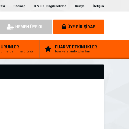
kası
Sitemap
K.V.K.K. Bilgilendirme
Künye
İletişim
HEMEN ÜYE OL
ÜYE GİRİŞİ YAP
ÜRÜNLER
FUAR VE ETKİNLİKLER
binlerce firma ürünü
fuar ve etkinlik planları