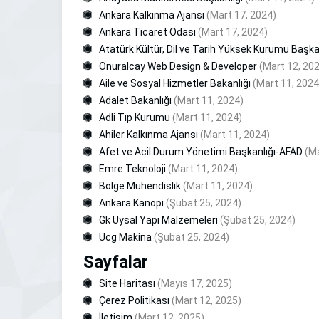
Ankara Kalkınma Ajansı
(Mart 17, 2024)
Ankara Ticaret Odası
(Mart 17, 2024)
Atatürk Kültür, Dil ve Tarih Yüksek Kurumu Başka
Onuralcay Web Design & Developer
(Mart 12, 20
Aile ve Sosyal Hizmetler Bakanlığı
(Mart 11, 2024
Adalet Bakanlığı
(Mart 11, 2024)
Adli Tıp Kurumu
(Mart 11, 2024)
Ahiler Kalkınma Ajansı
(Mart 11, 2024)
Afet ve Acil Durum Yönetimi Başkanlığı-AFAD
(Ma
Emre Teknoloji
(Mart 11, 2024)
Bölge Mühendislik
(Mart 11, 2024)
Ankara Kanopi
(Şubat 25, 2024)
Gk Uysal Yapı Malzemeleri
(Şubat 25, 2024)
Ucg Makina
(Şubat 25, 2024)
Sayfalar
Site Haritası
(Mayıs 17, 2025)
Çerez Politikası
(Mart 12, 2025)
İletişim
(Mart 12, 2025)