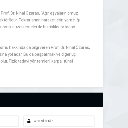
Prof. Dr. Nihal Özaras, “Ağır eşyaların omuz
faktörüdür. Tekrarlanan hareketlerin yarattığı
onomik düzenlemeler ile bu riskler ortadan
romu hakkında da bilgi veren Prof. Dr. Nihal Özaras,
asına yol açar. Bu da başparmak ve diğer üç
ur. Fizik tedavi yöntemleri, karpal tünel