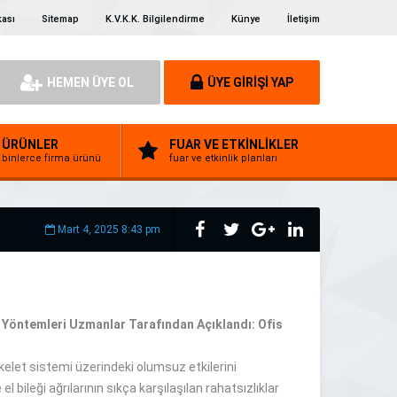
kası
Sitemap
K.V.K.K. Bilgilendirme
Künye
İletişim
HEMEN ÜYE OL
ÜYE GİRİŞİ YAP
ÜRÜNLER
FUAR VE ETKİNLİKLER
binlerce firma ürünü
fuar ve etkinlik planları
Mart 4, 2025 8:43 pm
 Yöntemleri Uzmanlar Tarafından Açıklandı: Ofis
skelet sistemi üzerindeki olumsuz etkilerini
el bileği ağrılarının sıkça karşılaşılan rahatsızlıklar