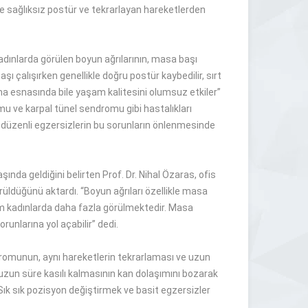
ikle sağlıksız postür ve tekrarlayan hareketlerden
kadınlarda görülen boyun ağrılarının, masa başı
aşı çalışırken genellikle doğru postür kaybedilir, sırt
ma esnasında bile yaşam kalitesini olumsuz etkiler”
u ve karpal tünel sendromu gibi hastalıkları
e düzenli egzersizlerin bu sorunların önlenmesinde
ında geldiğini belirten Prof. Dr. Nihal Özaras, ofis
 görüldüğünü aktardı. “Boyun ağrıları özellikle masa
rum kadınlarda daha fazla görülmektedir. Masa
runlarına yol açabilir” dedi.
ndromunun, aynı hareketlerin tekrarlaması ve uzun
uzun süre kasılı kalmasının kan dolaşımını bozarak
Sık sık pozisyon değiştirmek ve basit egzersizler