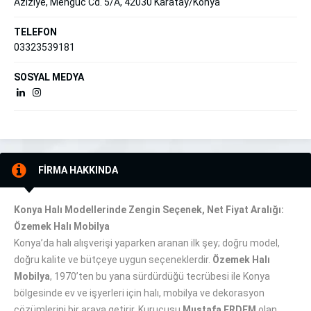
Aziziye, Mengüc Cd. 5/A, 42030 Karatay/Konya
TELEFON
03323539181
SOSYAL MEDYA
FİRMA HAKKINDA
Konya Halı Modellerinde Zengin Seçenek, Net Fiyat Aralığı:
Özemek Halı Mobilya
Konya’da halı alışverişi yaparken aranan ilk şey; doğru model,
doğru kalite ve bütçeye uygun seçeneklerdir.
Özemek Halı
Mobilya
, 1970’ten bu yana sürdürdüğü tecrübesi ile Konya
bölgesinde ev ve işyerleri için halı, mobilya ve dekorasyon
çözümlerini bir araya getirir. Kurucusu
Mustafa ERDEM
olan