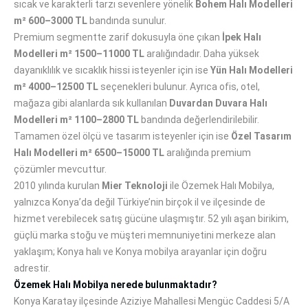
sıcak ve karakterli tarzı sevenlere yönelik
Bohem Halı Modelleri
m² 600–3000 TL
bandında sunulur.
Premium segmentte zarif dokusuyla öne çıkan
İpek Halı
Modelleri m² 1500–11000 TL
aralığındadır. Daha yüksek
dayanıklılık ve sıcaklık hissi isteyenler için ise
Yün Halı Modelleri
m² 4000–12500 TL
seçenekleri bulunur. Ayrıca ofis, otel,
mağaza gibi alanlarda sık kullanılan
Duvardan Duvara Halı
Modelleri m² 1100–2800 TL
bandında değerlendirilebilir.
Tamamen özel ölçü ve tasarım isteyenler için ise
Özel Tasarım
Halı Modelleri m² 6500–15000 TL
aralığında premium
çözümler mevcuttur.
2010 yılında kurulan
Mier Teknoloji
ile Özemek Halı Mobilya,
yalnızca Konya’da değil Türkiye’nin birçok il ve ilçesinde de
hizmet verebilecek satış gücüne ulaşmıştır. 52 yılı aşan birikim,
güçlü marka stoğu ve müşteri memnuniyetini merkeze alan
yaklaşım; Konya halı ve Konya mobilya arayanlar için doğru
adrestir.
Özemek Halı Mobilya nerede bulunmaktadır?
Konya Karatay ilçesinde Aziziye Mahallesi Mengüc Caddesi 5/A