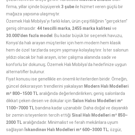
firma, yıllar içinde büyüyerek
3 şube
ile hizmet veren güçlü bir
mağaza yapısına ulaşmıştır.
Özemek Halı Mobilya’yı farklı kılan, ürün çeşitliliğinin “gerçekten”
geniş olmasıdır:
44 tescilli marka
,
2455 marka kalitesi
ve
30.000’den fazla model
. Bu kadar büyük bir seçenek havuzu,
Konya’da halı arayan müşteriler için hem modern hem klasik
hem de özel tarzlarda seçim yapmayı kolaylaştırır. İster salonun
yıldızı olacak bir halı arayın, ister çalışma alanında sade ve
konforlu bir dokunuş; Özemek Halı Mobilya’da hedefinize uygun
alternatifler bulunur.
Fiyat konusu ise genellikle en önemli kriterlerden biridir. Örneğin,
güncel dekorasyon trendlerini yakalayan
Modern Halı Modelleri
m² 800–1500 TL
aralığında değerlendirilirken; geniş salonlarda
dikkat çeken desen ve dokular için
Salon Halısı Modelleri m²
1100–7000 TL
bandına kadar uzanabilir. Daha doğal ve dayanıklı
bir zemin isteyenlerin tercih ettiği
Sisal Halı Modelleri m² 850–
2000 TL
aralığındadır. Minimalist ve ferah mekânlara uyum
sağlayan
İskandinav Halı Modelleri m² 600–3000 TL
; özgür,