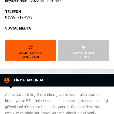
beyazlar mah. 12022 nolu sok. no 30
TELEFON
0 (538) 719 4593
SOSYAL MEDYA
AÇILIŞ - KAPANIŞ
SERVİS YERLERİ
08:00 - 18:00
TÜRKİYE
FİRMA HAKKINDA
Acme Güvenlik Bilgi Sistemleri, güvenlik kameraları, alarmlar,
bilgisayar ve BT ürünleri konusunda uzmanlaşmış, son teknoloji
güvenlik çözümlerinin lider sağlayıcısıdır. Satış merkezimiz,
evinizi veya işinizi korumaya yardımcı olmak için güvenlik