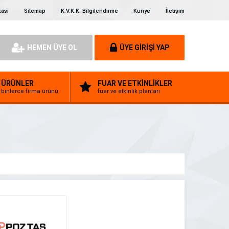
kası
Sitemap
K.V.K.K. Bilgilendirme
Künye
İletişim
HEMEN ÜYE OL
ÜYE GİRİŞİ YAP
ÜRÜNLER
FUAR VE ETKİNLİKLER
binlerce firma ürünü
fuar ve etkinlik planları