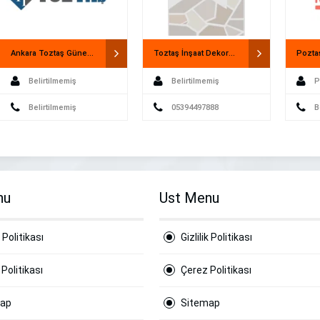
Ankara Toztaş Güneş Enerji Sistemleri
Toztaş İnşaat Dekorasyon
Poztaş
Belirtilmemiş
Belirtilmemiş
P
Belirtilmemiş
05394497888
B
nu
Ust Menu
k Politikası
Gizlilik Politikası
Politikası
Çerez Politikası
map
Sitemap