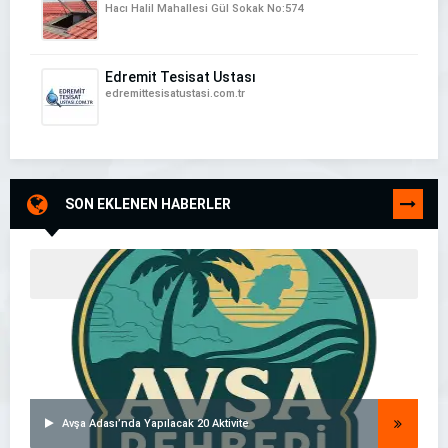
Hacı Halil Mahallesi Gül Sokak No:574
Edremit Tesisat Ustası
edremittesisatustasi.com.tr
SON EKLENEN HABERLER
TÜMÜNÜ
GÖR
Avşa Adası’nda Yapılacak 20 Aktivite