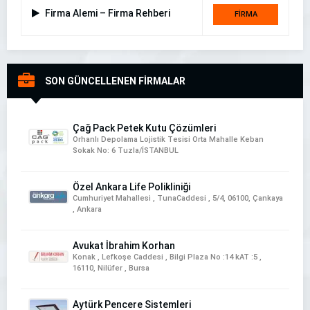
Firma Alemi – Firma Rehberi
FİRMA
DETAYI
SON GÜNCELLENEN FİRMALAR
Çağ Pack Petek Kutu Çözümleri
Orhanlı Depolama Lojistik Tesisi Orta Mahalle Keban
Sokak No: 6 Tuzla/İSTANBUL
Özel Ankara Life Polikliniği
Cumhuriyet Mahallesi , TunaCaddesi , 5/4, 06100, Çankaya
, Ankara
Avukat İbrahim Korhan
Konak , Lefkoşe Caddesi , Bilgi Plaza No :14 kAT :5 ,
16110, Nilüfer , Bursa
Aytürk Pencere Sistemleri