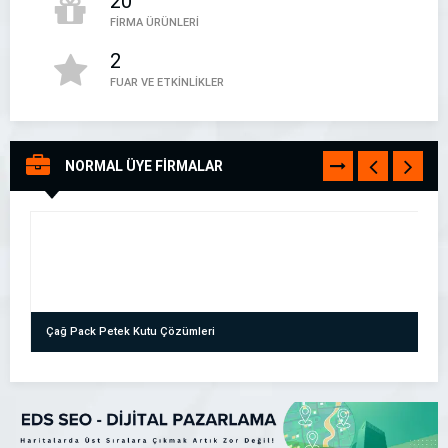
20
FİRMA ÜRÜNLERİ
2
FUAR VE ETKİNLİKLER
Firma Kayıt Rehberi – Firma Rehberi
NORMAL ÜYE FİRMALAR
TÜMÜNÜ
Firma Kayıt Rehberi
GÖR
05394497888
Çağ Pack Petek Kutu Çözümleri