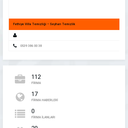
Fethiye Villa Temizliği – Seyhan Temizlik
Yerel ve Ulusal Habercilikte Güvenilir Kaynak
0539 386 00 38
112
FİRMA
17
Bu Firma – Firma Rehberi
FİRMA HABERLERİ
Bu Firma
0
FİRMA İLANLARI
05394497888