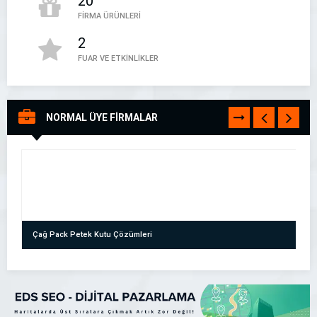
20
FİRMA ÜRÜNLERİ
2
FUAR VE ETKİNLİKLER
Firma Kayıt Rehberi – Firma Rehberi
NORMAL ÜYE FİRMALAR
TÜMÜNÜ
Firma Kayıt Rehberi
GÖR
05394497888
Çağ Pack Petek Kutu Çözümleri