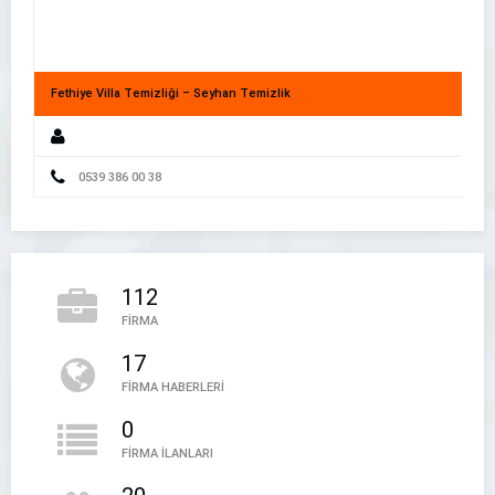
Fethiye Villa Temizliği – Seyhan Temizlik
Yerel ve Ulusal Habercilikte Güvenilir Kaynak
0539 386 00 38
112
FİRMA
17
Bu Firma – Firma Rehberi
FİRMA HABERLERİ
Bu Firma
0
FİRMA İLANLARI
05394497888