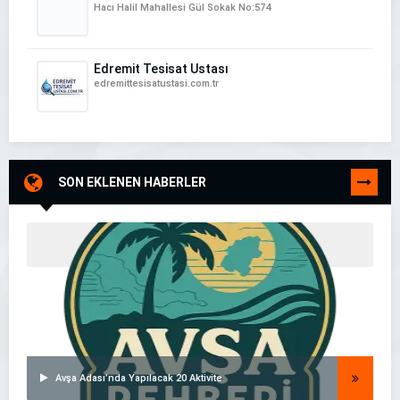
Hacı Halil Mahallesi Gül Sokak No:574
Edremit Tesisat Ustası
edremittesisatustasi.com.tr
SON EKLENEN HABERLER
TÜMÜNÜ
GÖR
Avşa Adası’nda Yapılacak 20 Aktivite