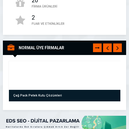
20
FİRMA ÜRÜNLERİ
2
FUAR VE ETKİNLİKLER
Firma Kayıt Rehberi – Firma Rehberi
NORMAL ÜYE FİRMALAR
TÜMÜNÜ
Firma Kayıt Rehberi
GÖR
05394497888
Çağ Pack Petek Kutu Çözümleri