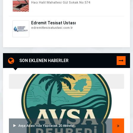
Hacı Halil Mahallesi Gül Sokak No:574
Edremit Tesisat Ustası
edremittesisatustasi.com.tr
SON EKLENEN HABERLER
TÜMÜNÜ
GÖR
Avşa Adası’nda Yapılacak 20 Aktivite