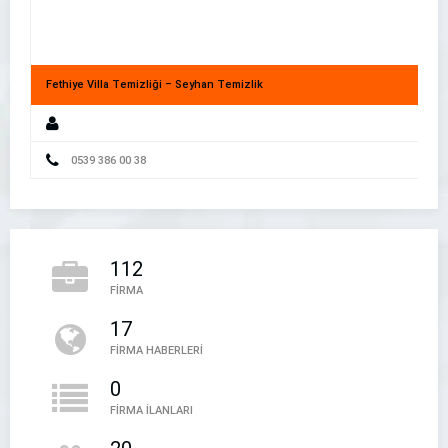
Fethiye Villa Temizliği – Seyhan Temizlik
Yerel ve Ulusal Habercilikte Güvenilir Kaynak
0539 386 00 38
112
FİRMA
17
Bu Firma – Firma Rehberi
FİRMA HABERLERİ
Bu Firma
0
FİRMA İLANLARI
05394497888