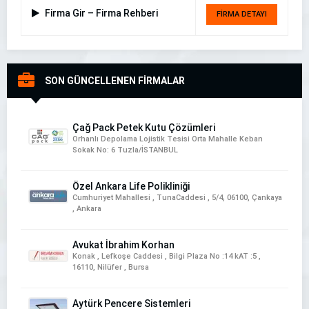
Firma Gir – Firma Rehberi
FİRMA DETAYI
SON GÜNCELLENEN FİRMALAR
Çağ Pack Petek Kutu Çözümleri
Orhanlı Depolama Lojistik Tesisi Orta Mahalle Keban
Sokak No: 6 Tuzla/İSTANBUL
Özel Ankara Life Polikliniği
Cumhuriyet Mahallesi , TunaCaddesi , 5/4, 06100, Çankaya
, Ankara
Avukat İbrahim Korhan
Konak , Lefkoşe Caddesi , Bilgi Plaza No :14 kAT :5 ,
16110, Nilüfer , Bursa
Aytürk Pencere Sistemleri