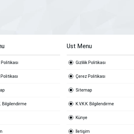
nu
Ust Menu
k Politikası
Gizlilik Politikası
Politikası
Çerez Politikası
map
Sitemap
K. Bilgilendirme
K.V.K.K. Bilgilendirme
Künye
im
İletişim