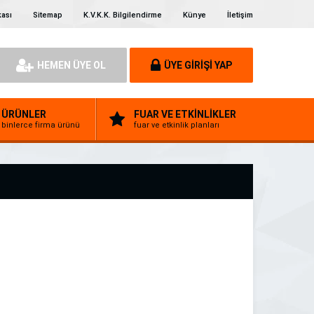
kası
Sitemap
K.V.K.K. Bilgilendirme
Künye
İletişim
HEMEN ÜYE OL
ÜYE GİRİŞİ YAP
ÜRÜNLER
FUAR VE ETKİNLİKLER
binlerce firma ürünü
fuar ve etkinlik planları