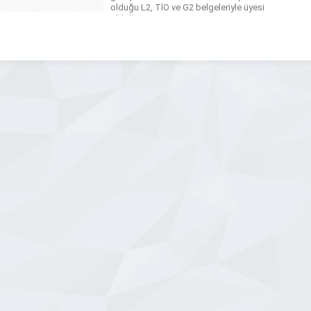
olduğu L2, TİO ve G2 belgeleriyle üyesi
olduğu UND, Mersin Ticaret ve Sanayi
Odası, Mersin Deniz Ticaret Odası,
AKİB, Hizmet İhracatçıları Birliği ile
sektöründe kalıcı olduğunu ve ileriye
yönelik […]