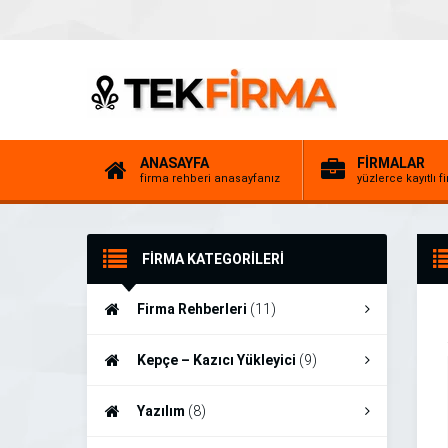
ANASAYFA
FİRMALAR
firma rehberi anasayfanız
yüzlerce kayıtlı f
FİRMA KATEGORİLERİ
Firma Rehberleri
(11)
Kepçe – Kazıcı Yükleyici
(9)
Yazılım
(8)