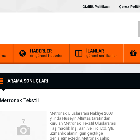
Gizlilik Politikası
Çerez Politi
HABERLER
İLANLAR
irma
en güncel haberler
güncel seri ilanlar
ARAMA SONUÇLARI
Metronak Tekstil
Metronak Uluslararası Nakliye 2003
yılında Hüseyin Altıntaş tarafından
kurulan Metronak Tekstil Uluslararası
Taşımacılık İnş. San. ve Tic. Ltd. Şti.
uzmanlık alanını gün geçtikçe
genişletmektedir. Metronak sahip