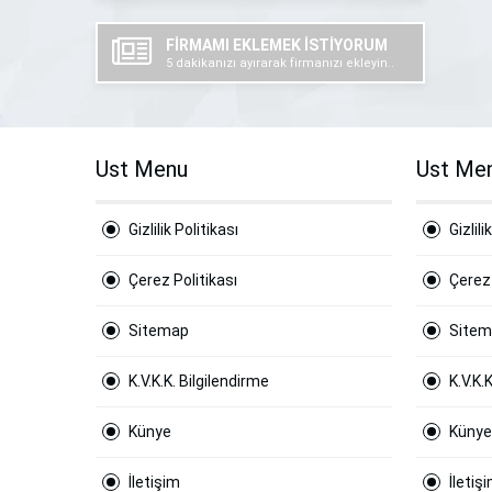
FİRMAMI EKLEMEK İSTİYORUM
5 dakikanızı ayırarak firmanızı ekleyin..
Ust Menu
Ust Me
Gizlilik Politikası
Gizlili
Çerez Politikası
Çerez 
Sitemap
Site
K.V.K.K. Bilgilendirme
K.V.K.
Künye
Künye
İletişim
İletiş