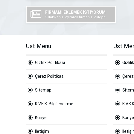
FİRMAMI EKLEMEK İSTİYORUM
5 dakikanızı ayırarak firmanızı ekleyin..
Ust Menu
Ust Me
Gizlilik Politikası
Gizlili
Çerez Politikası
Çerez 
Sitemap
Site
K.V.K.K. Bilgilendirme
K.V.K.
Künye
Künye
İletişim
İletiş