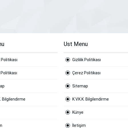
nu
Ust Menu
k Politikası
Gizlilik Politikası
Politikası
Çerez Politikası
map
Sitemap
K. Bilgilendirme
K.V.K.K. Bilgilendirme
Künye
im
İletişim