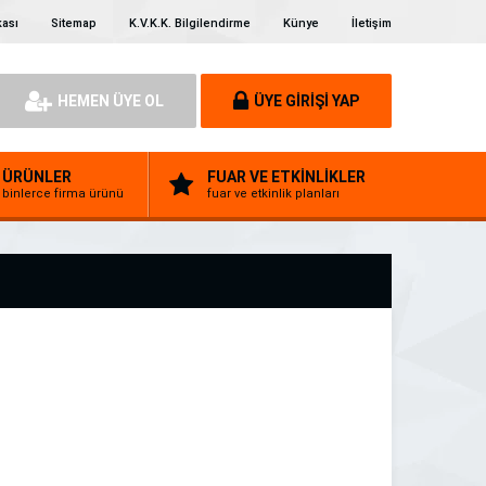
kası
Sitemap
K.V.K.K. Bilgilendirme
Künye
İletişim
HEMEN ÜYE OL
ÜYE GİRİŞİ YAP
ÜRÜNLER
FUAR VE ETKİNLİKLER
binlerce firma ürünü
fuar ve etkinlik planları