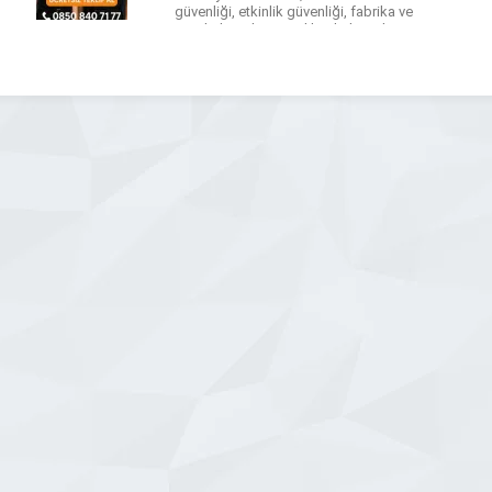
güvenliği, etkinlik güvenliği, fabrika ve
iş sahalarında güvenlik gibi birçok
alanda profesyonel çözümler
sunmaktadır. Tüm hizmetlerimiz 5188
sayılı Özel Güvenlik Kanunu
çerçevesinde, düzenli […]