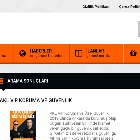
Gizlilik Politikası
Çerez Politi
HABERLER
İLANLAR
irma
en güncel haberler
güncel seri ilanlar
ARAMA SONUÇLARI
AKL VİP KORUMA VE GÜVENLİK
AKL VIP Koruma ve Özel Güvenlik,
2019 yılında Ankara’da kurulmuş olup
bugün Türkiye’nin 81 ilinde hizmet
veren güçlü bir güvenlik şirketidir.
Şirketimiz; site ve rezidans güvenliği,
VIP ve yakın koruma, kurumsal tesis