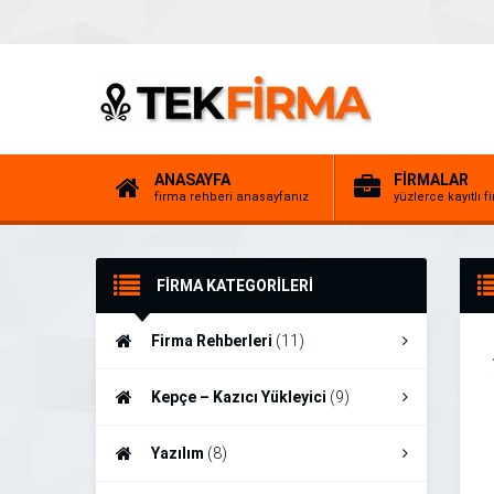
ANASAYFA
FİRMALAR
firma rehberi anasayfanız
yüzlerce kayıtlı f
FİRMA KATEGORİLERİ
Firma Rehberleri
(11)
Kepçe – Kazıcı Yükleyici
(9)
Yazılım
(8)