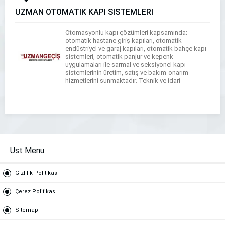
UZMAN OTOMATİK KAPI SİSTEMLERİ
Otomasyonlu kapı çözümleri kapsamında;
otomatik hastane giriş kapıları, otomatik
endüstriyel ve garaj kapıları, otomatik bahçe kapı
sistemleri, otomatik panjur ve kepenk
uygulamaları ile sarmal ve seksiyonel kapı
sistemlerinin üretim, satış ve bakım-onarım
hizmetlerini sunmaktadır. Teknik ve idari
kadrosunda alanında uzman ve deneyimli
personel bulunduran UZMAN, sürdürülebilir
büyümenin gerektirdiği kurumsal yönetim yapısını
oluşturmuş ve tüm organizasyonel […]
Ust Menu
Gizlilik Politikası
Çerez Politikası
Sitemap