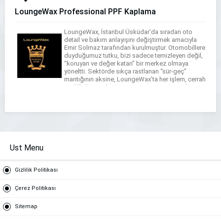
LoungeWax Professional PPF Kaplama
LoungeWax, İstanbul Üsküdar’da sıradan oto
detail ve bakım anlayışını değiştirmek amacıyla
Emir Solmaz tarafından kurulmuştur. Otomobillere
duyduğumuz tutku, bizi sadece temizleyen değil,
“koruyan ve değer katan” bir merkez olmaya
yöneltti. Sektörde sıkça rastlanan “sür-geç”
mantığının aksine, LoungeWax’ta her işlem, cerrah
titizliğiyle uygulanır. Amacımız, aracınızı teslim
aldığımız andan itibaren ona fabrikadan çıktığı ilk
günkü kondisyonunu kazandırmak […]
Ust Menu
Gizlilik Politikası
Çerez Politikası
Sitemap