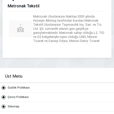
Metronak Tekstil
Metronak Uluslararası Nakliye 2003 yılında
Hüseyin Altıntaş tarafından kurulan Metronak
Tekstil Uluslararası Taşımacılık İnş. San. ve Tic.
Ltd. Şti. uzmanlık alanını gün geçtikçe
genişletmektedir. Metronak sahip olduğu L2, TİO
ve G2 belgeleriyle üyesi olduğu UND, Mersin
Ticaret ve Sanayi Odası, Mersin Deniz Ticaret
Odası, AKİB, Hizmet İhracatçıları Birliği ile
sektöründe kalıcı olduğunu ve ileriye yönelik […]
Ust Menu
Gizlilik Politikası
Çerez Politikası
Sitemap