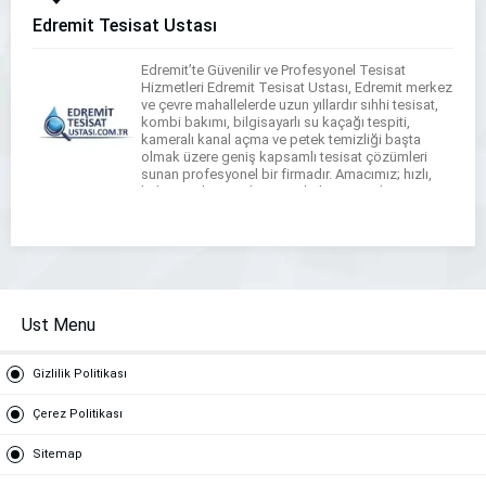
Edremit Tesisat Ustası
Edremit’te Güvenilir ve Profesyonel Tesisat
Hizmetleri Edremit Tesisat Ustası, Edremit merkez
ve çevre mahallelerde uzun yıllardır sıhhi tesisat,
kombi bakımı, bilgisayarlı su kaçağı tespiti,
kameralı kanal açma ve petek temizliği başta
olmak üzere geniş kapsamlı tesisat çözümleri
sunan profesyonel bir firmadır. Amacımız; hızlı,
kalıcı ve ekonomik çözümlerle müşterilerimizin
tesisat sorunlarını en kısa sürede ortadan
kaldırmaktır. […]
Ust Menu
Gizlilik Politikası
Çerez Politikası
Sitemap