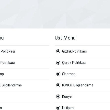
nu
Ust Menu
k Politikası
Gizlilik Politikası
Politikası
Çerez Politikası
map
Sitemap
K. Bilgilendirme
K.V.K.K. Bilgilendirme
Künye
im
İletişim