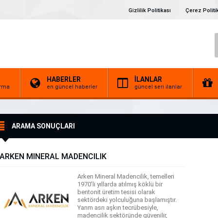
Gizlilik Politikası
Çerez Politi
HABERLER
İLANLAR
irma
en güncel haberler
güncel seri ilanlar
ARAMA SONUÇLARI
ARKEN MİNERAL MADENCİLİK
Arken Mineral Madencilik, temelleri
1970’li yıllarda atılmış köklü bir
bentonit üretim tesisi olarak
sektördeki yolculuğuna başlamıştır.
Yarım asrı aşkın tecrübesiyle,
madencilik sektöründe güvenilir,