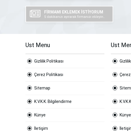
FİRMAMI EKLEMEK İSTİYORUM
5 dakikanızı ayırarak firmanızı ekleyin..
Ust Menu
Ust Me
Gizlilik Politikası
Gizlili
Çerez Politikası
Çerez 
Sitemap
Site
K.V.K.K. Bilgilendirme
K.V.K.
Künye
Künye
İletişim
İletiş