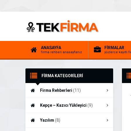
ANASAYFA
FİRMALAR
firma rehberi anasayfanız
yüzlerce kayıtlı f
FİRMA KATEGORİLERİ
Firma Rehberleri
(11)
Kepçe – Kazıcı Yükleyici
(9)
Yazılım
(8)