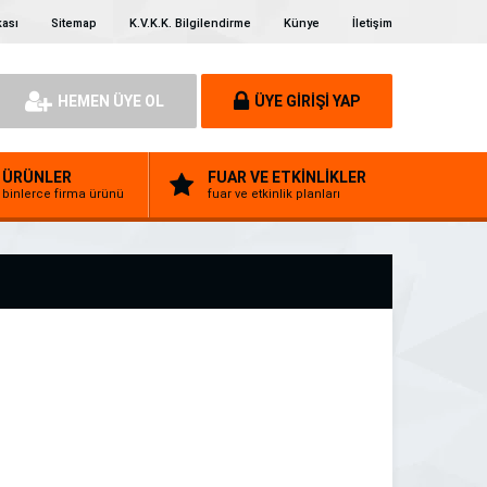
kası
Sitemap
K.V.K.K. Bilgilendirme
Künye
İletişim
HEMEN ÜYE OL
ÜYE GİRİŞİ YAP
ÜRÜNLER
FUAR VE ETKİNLİKLER
binlerce firma ürünü
fuar ve etkinlik planları