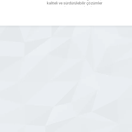
kaliteli ve sürdürülebilir çözümler
sunmaya devam etmektedir.
Kuruluşundan bu yana sürekli gelişim
ve yenilik anlayışıyla hareket eden
firmamız, günümüz teknolojilerini
üretim süreçlerine entegre ederek
bentonit ve kömür tozu üretimi
gerçekleştirmektedir. ÜRÜNLERİMİZ
Döküm […]