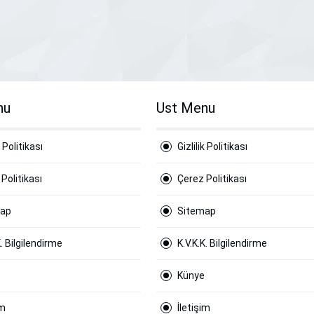
nu
Ust Menu
k Politikası
Gizlilik Politikası
Politikası
Çerez Politikası
map
Sitemap
K. Bilgilendirme
K.V.K.K. Bilgilendirme
Künye
im
İletişim