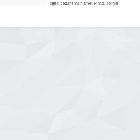
dijital pazarlama hizmetlerimiz, sosyal
medya yönetimi, dijital reklamcılık,
içerik üretimi ve e-posta pazarlaması
gibi alanlarda entegre çözümler
sunarak hedef kitlenize ulaşmanızı
sağlar. Her dijital kanalda tutarlı bir
strateji ile […]