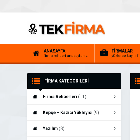
ANASAYFA
FİRMALAR
firma rehberi anasayfanız
yüzlerce kayıtlı f
FİRMA KATEGORİLERİ
Firma Rehberleri
(11)
Kepçe – Kazıcı Yükleyici
(9)
Yazılım
(8)