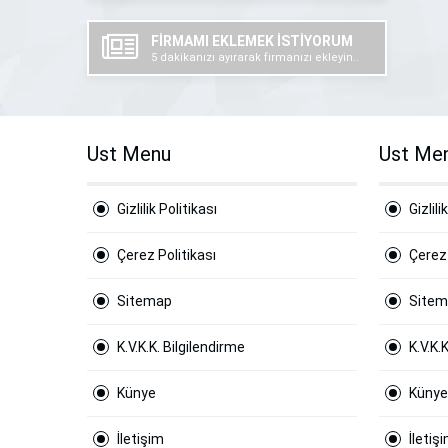
FİRMAMI EKLEMEK İSTİYORUM
5 dakikanızı ayırarak firmanızı ekleyin..
Ust Menu
Ust Me
Gizlilik Politikası
Gizlili
Çerez Politikası
Çerez 
Sitemap
Site
K.V.K.K. Bilgilendirme
K.V.K.
Künye
Künye
İletişim
İletiş