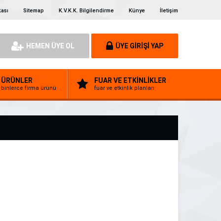
kası
Sitemap
K.V.K.K. Bilgilendirme
Künye
İletişim
HEMEN ÜYE OL
ÜYE GİRİŞİ YAP
ÜRÜNLER
FUAR VE ETKİNLİKLER
binlerce firma ürünü
fuar ve etkinlik planları