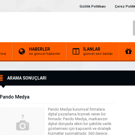
Gizlilik Politikası
Çerez Politi
HABERLER
İLANLAR
irma
en güncel haberler
güncel seri ilanlar
ARAMA SONUÇLARI
Pando Medya
Pando Medya kurumsal firmalara
dijital pazarlama hizmeti veren bir
firmadır. Pando Medya, markanızın
dijital dünyada etkin bir şekilde varlık
göstermesi için kapsamlı ve stratejik
hizmetler sunmaktadır. 360 derece