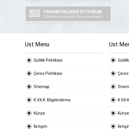
FİRMAMI EKLEMEK İSTİYORUM
5 dakikanızı ayırarak firmanızı ekleyin..
Ust Menu
Ust Me
Gizlilik Politikası
Gizlili
Çerez Politikası
Çerez 
Sitemap
Site
K.V.K.K. Bilgilendirme
K.V.K.
Künye
Künye
İletişim
İletiş