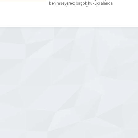
benimseyerek; birçok hukuki alanda
özelleştirilmiş, kişiselleştirilmiş ve
çözüm odaklı hukuki hizmetler
sunmaktayız. Etik değerlere,
mükemmeliyete ve müvekkil odaklı
yaklaşıma olan bağlılığımızı
vurgularken; çok dilli hukuk
profesyonellerinden oluşan […]