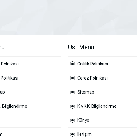
nu
Ust Menu
k Politikası
Gizlilik Politikası
Politikası
Çerez Politikası
map
Sitemap
K. Bilgilendirme
K.V.K.K. Bilgilendirme
Künye
im
İletişim