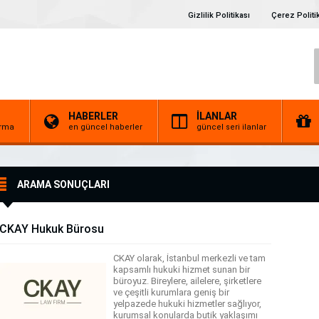
Gizlilik Politikası
Çerez Politi
HABERLER
İLANLAR
irma
en güncel haberler
güncel seri ilanlar
ARAMA SONUÇLARI
CKAY Hukuk Bürosu
CKAY olarak, İstanbul merkezli ve tam
kapsamlı hukuki hizmet sunan bir
büroyuz. Bireylere, ailelere, şirketlere
ve çeşitli kurumlara geniş bir
yelpazede hukuki hizmetler sağlıyor,
kurumsal konularda butik yaklaşımı