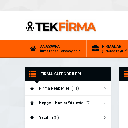
ANASAYFA
FİRMALAR
firma rehberi anasayfanız
yüzlerce kayıtlı f
FİRMA KATEGORİLERİ
Firma Rehberleri
(11)
Kepçe – Kazıcı Yükleyici
(9)
Yazılım
(8)