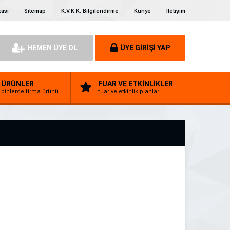
kası
Sitemap
K.V.K.K. Bilgilendirme
Künye
İletişim
HEMEN ÜYE OL
ÜYE GİRİŞİ YAP
ÜRÜNLER
FUAR VE ETKİNLİKLER
binlerce firma ürünü
fuar ve etkinlik planları