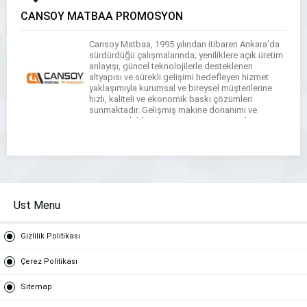
CANSOY MATBAA PROMOSYON
Cansoy Matbaa, 1995 yılından itibaren Ankara’da
sürdürdüğü çalışmalarında; yeniliklere açık üretim
anlayışı, güncel teknolojilerle desteklenen
altyapısı ve sürekli gelişimi hedefleyen hizmet
yaklaşımıyla kurumsal ve bireysel müşterilerine
hızlı, kaliteli ve ekonomik baskı çözümleri
sunmaktadır. Gelişmiş makine donanımı ve
müşteri odaklı çalışma sistemi sayesinde; tasarım
sürecinden baskı uygulamalarına, kesim
işlemlerinden teslimata kadar tüm aşamalarda
profesyonel destek sağlamaktadır. […]
Ust Menu
Gizlilik Politikası
Çerez Politikası
Sitemap