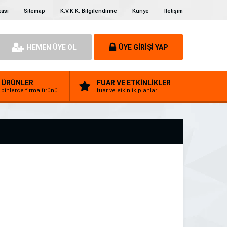
kası
Sitemap
K.V.K.K. Bilgilendirme
Künye
İletişim
HEMEN ÜYE OL
ÜYE GİRİŞİ YAP
ÜRÜNLER
FUAR VE ETKİNLİKLER
binlerce firma ürünü
fuar ve etkinlik planları