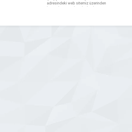
adresindeki web sitemiz üzerinden
hizmetlerimize detaylı olarak
ulaşabilirsiniz. Antalya Ev Tadilatı,
Dükkan Tadilatı, Banyo Tadilatı ve
Mutfak Tadilatı ,3D modelleme Antalya
,gibi hizmetlerimizle ev ve iş yerlerinizi
yeniliyoruz. Uzman ekibimiz, estetik ve
fonksiyonelliği […]