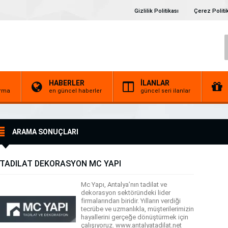
Gizlilik Politikası
Çerez Politi
HABERLER
İLANLAR
irma
en güncel haberler
güncel seri ilanlar
ARAMA SONUÇLARI
TADİLAT DEKORASYON MC YAPI
Mc Yapı, Antalya’nın tadilat ve
dekorasyon sektöründeki lider
firmalarından biridir. Yılların verdiği
tecrübe ve uzmanlıkla, müşterilerimizin
hayallerini gerçeğe dönüştürmek için
çalışıyoruz. www.antalyatadilat.net