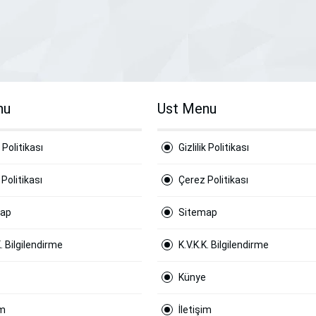
nu
Ust Menu
k Politikası
Gizlilik Politikası
Politikası
Çerez Politikası
map
Sitemap
K. Bilgilendirme
K.V.K.K. Bilgilendirme
Künye
im
İletişim