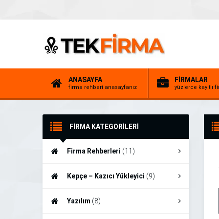
ANASAYFA
FİRMALAR
firma rehberi anasayfanız
yüzlerce kayıtlı f
FİRMA KATEGORİLERİ
Firma Rehberleri
(11)
Kepçe – Kazıcı Yükleyici
(9)
Yazılım
(8)