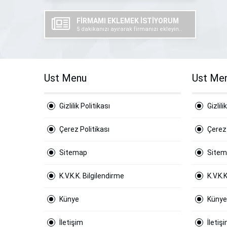
FİRMAMI EKLEMEK İSTİYORUM
5 dakikanızı ayırarak firmanızı ekleyin..
Ust Menu
Ust Me
Gizlilik Politikası
Gizlili
Çerez Politikası
Çerez 
Sitemap
Site
K.V.K.K. Bilgilendirme
K.V.K.
Künye
Künye
İletişim
İletiş